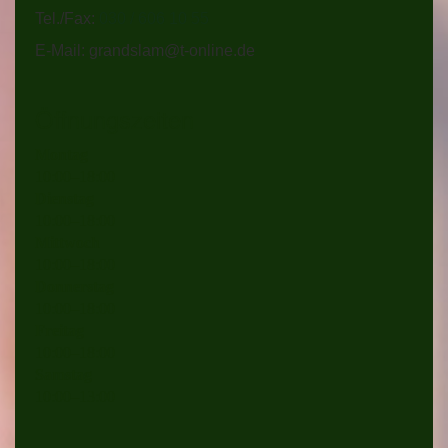
Tel./Fax:
030 / 606 10 55
E-Mail: grandslam@t-online.de
Öffnungszeiten
Montag
10
:
00
–
18
:
00
Dienstag
10
:
00
–
18
:
00
Mittwoch
10
:
00
–
18
:
00
Donnerstag
10
:
00
–
18
:
00
Freitag
10
:
00
–
18
:
00
Samstag
10
:
00
–
13
:
00