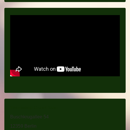
Tennisshop Grand Slam
Buschkrugallee 54
12359 Berlin